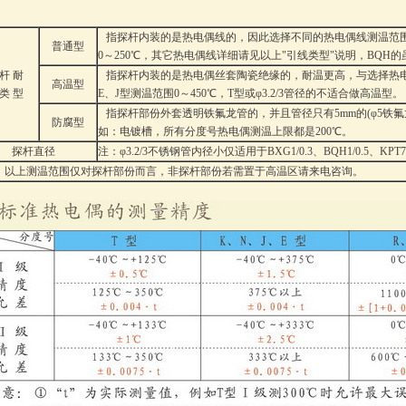
指探杆内装的是热电偶线的，因此选择不同的热电偶线测温范围
普通型
0～250℃，其它热电偶线详细请见以上"引线类型"说明，BQH
 杆 耐
指探杆内装的是热电偶丝套陶瓷绝缘的，耐温更高，与选择热电偶
高温型
 类 型
E、J型测温范围0～450℃，T型或φ3.2/3管径的不适合做高温型。
指探杆部份外套透明铁氟龙管的，并且管径只有5mm的(φ5铁氟
防腐型
如：电镀槽，所有分度号热电偶测温上限都是200℃。
探杆直径
注：φ3.2/3不锈钢管内径小仅适用于BXG1/0.3、BQH1/0.5、
以上测温范围仅对探杆部份而言，非探杆部份若需置于高温区请来电咨询。