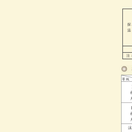
探
温
注：