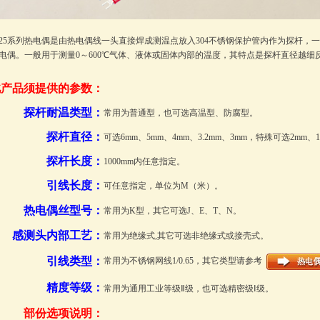
T25系列热电偶是由热电偶线一头直接焊成测温点放入304不锈钢保护管内作为探杆
电偶。一般用于测量0～600℃气体、液体或固体内部的温度，其特点是探杆直径越细
此产品须提供的参数：
探杆耐温类型：
常用为普通型，也可选高温型、防腐型。
探杆直径：
可选6mm、5mm、4mm、3.2mm、3mm，特殊可选2mm、1
探杆长度：
1000mm内任意指定。
引线长度：
可任意指定，单位为M（米）。
热电偶丝型号
：
常用为K型，其它可选J、E、T、N。
感测头内部工艺
：
常用为绝缘式,其它可选非绝缘式或接壳式。
引线类型
：
常用为不锈钢网线1/0.65，其它类型请参考
精度等级：
常用为通用工业等级Ⅱ级，也可选精密级Ⅰ级。
部份选项说明：